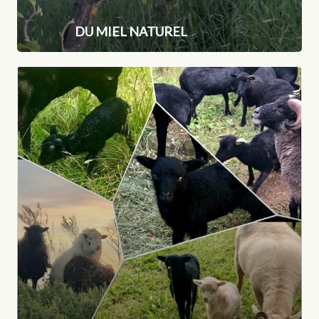
DU MIEL NATUREL
Eco
pâturage
dans
le
Loiret