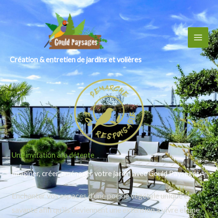
Création & entretien de jardins et volières
Une invitation à la détente
Imaginer, créer, aménager votre jardin avec Gould Paysages
Enchanter vos espaces d’une poésie végétale unique et
savante afin qu’ils deviennent une extension à vivre et une