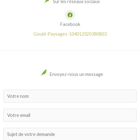
Sur les réseaux sociaux
Facebook
Gould-Paysages-104012020380803
Envoyez-nous un message
N
a
m
E
e
m
a
S
i