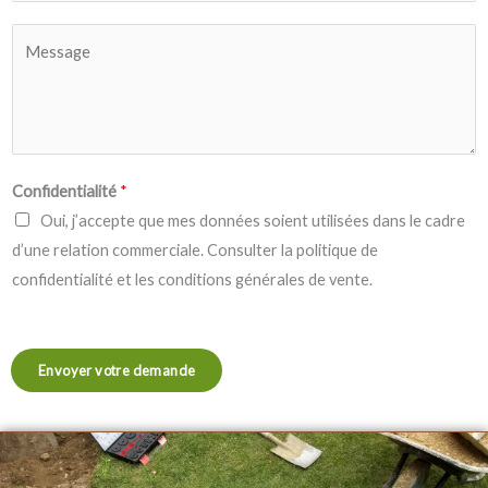
u
l
j
C
*
e
o
t
m
d
m
e
e
v
n
Confidentialité
*
o
t
Oui, j’accepte que mes données soient utilisées dans le cadre
t
o
d’une relation commerciale. Consulter la politique de
r
r
confidentialité et les conditions générales de vente.
e
M
d
e
e
s
Envoyer votre demande
m
s
a
a
n
g
d
e