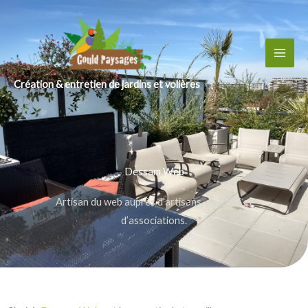
Création & entretien de jardins et volières
Dessam Web
Artisan du web auprès d’artisans, de PME et
d’associations.